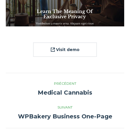
Visit demo
Navigation
PRÉCÉDENT
de
Medical Cannabis
Onglet
précédent
commentaire
SUIVANT
WPBakery Business One-Page
Projets
similaires