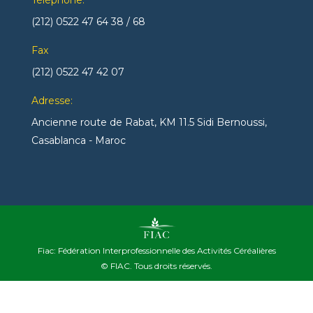
Jeudi
(212) 0522 47 64 38 / 68
14 août
28°
23°
Vendredi
Fax
15 août
(212) 0522 47 42 07
26°
23°
Samedi
Adresse:
Ancienne route de Rabat, KM 11.5 Sidi Bernoussi,
Casablanca - Maroc
Fiac
: Fédération Interprofessionnelle des Activités Céréalières
© FIAC. Tous droits réservés.