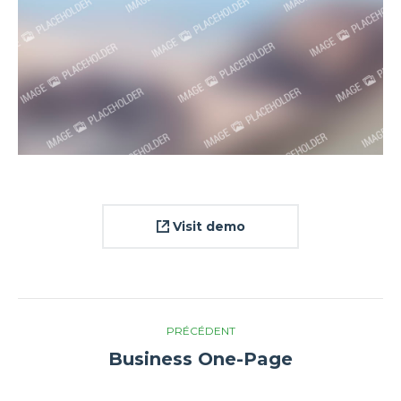
Visit demo
Navigation
PRÉCÉDENT
de
Business One-Page
Onglet
précédent
commentaire