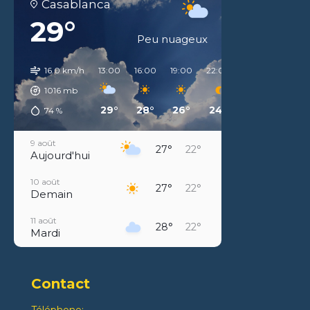
Casablanca
29°
Peu nuageux
16.0 km/h
13:00
16:00
19:00
22:00
01:00
04:00
1016
mb
29°
28°
26°
24°
22°
22°
74
%
9 août
27°
22°
Aujourd'hui
10 août
27°
22°
Demain
11 août
28°
22°
Mardi
12 août
28°
23°
Mercredi
Contact
13 août
29°
24°
Téléphone: