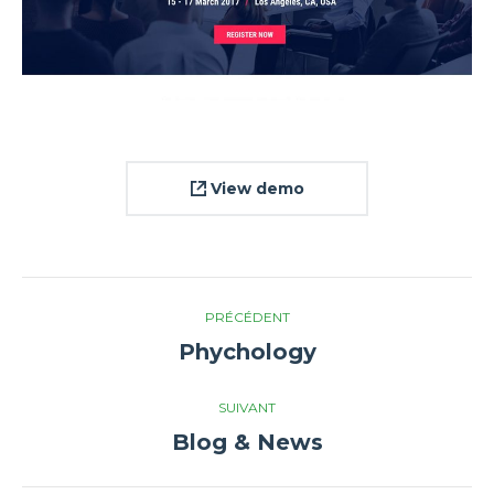
View demo
Navigation
PRÉCÉDENT
de
Phychology
Onglet
précédent
commentaire
SUIVANT
Blog & News
Projets
similaires