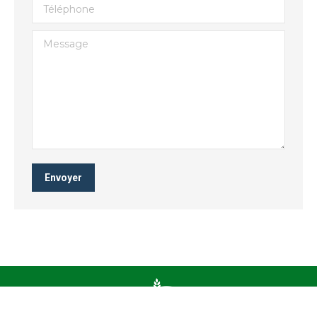
Téléphone
Message
Envoyer
Fiac
: Fédération Interprofessionnelle des Activités Céréalières