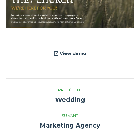
View demo
Navigation
PRÉCÉDENT
de
Wedding
Onglet
précédent
commentaire
SUIVANT
Marketing Agency
Projets
similaires