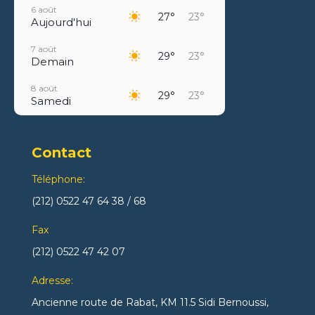
6 août
27°
23°
Aujourd'hui
7 août
29°
23°
Demain
8 août
29°
23°
Samedi
9 août
27°
23°
Dimanche
Contact
10 août
27°
23°
Lundi
Téléphone:
(212) 0522 47 64 38 / 68
11 août
27°
22°
Mardi
Fax
12 août
(212) 0522 47 42 07
28°
23°
Mercredi
Adresse:
Ancienne route de Rabat, KM 11.5 Sidi Bernoussi,