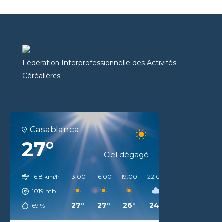
Fédération Interprofessionnelle des Activités
Céréalières
Casablanca
27°
Ciel dégagé
16.8 km/h
13:00
16:00
19:00
22:00
01:00
04:00
1019
mb
27°
27°
26°
24°
24°
23°
69
%