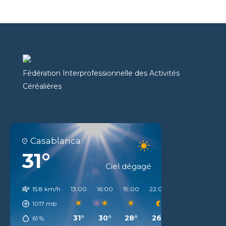
Fédération Interprofessionnelle des Activités
Céréalières
Casablanca
31°
Ciel dégagé
15.8 km/h
13:00
16:00
19:00
22:00
01:00
04:00
1017
mb
31°
30°
28°
26°
25°
24°
61
%